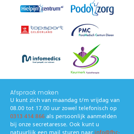
Afspraak maken
U kunt zich van maandag t/m vrijdag van
08.00 tot 17.00 uur zowel telefonisch op
0313 414 866
als persoonlijk aanmelden
bij onze secretaresse. Ook kunt u
natuurlijk een mail sturen naar
info@fhc-