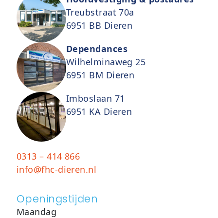
Treubstraat 70a
6951 BB Dieren
Dependances
Wilhelminaweg 25
6951 BM Dieren
Imboslaan 71
6951 KA Dieren
0313 – 414 866
info@fhc-dieren.nl
Openingstijden
Maandag