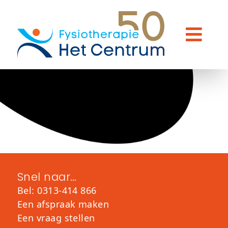
Snel naar…
Bel: 0313-414 866
Een afspraak maken
Een vraag stellen