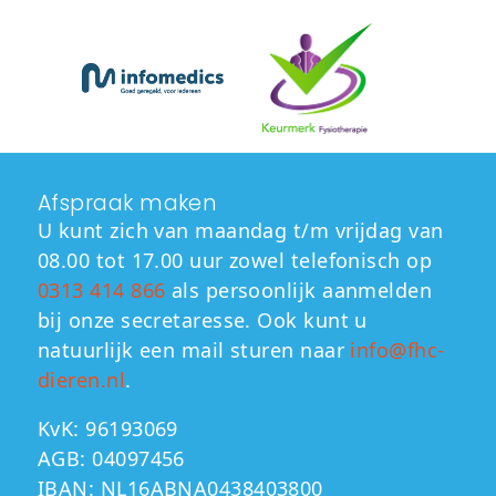
Afspraak maken
U kunt zich van maandag t/m vrijdag van
08.00 tot 17.00 uur zowel telefonisch op
0313 414 866
als persoonlijk aanmelden
bij onze secretaresse. Ook kunt u
natuurlijk een mail sturen naar
info@fhc-
dieren.nl
.
KvK:
96193069
AGB:
04097456
IBAN:
NL16ABNA0438403800