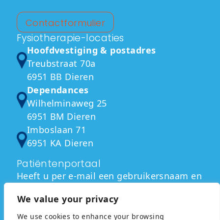
Contactformulier
Fysiotherapie-locaties
Hoofdvestiging & postadres
Treubstraat 70a
6951 BB Dieren
Dependances
Wilhelminaweg 25
6951 BM Dieren
Imboslaan 71
6951 KA Dieren
Patiëntenportaal
Heeft u per e-mail een gebruikersnaam en
wachtwoord ontvangen? Hiermee kunt u
We value your privacy
via de onderstaande link inloggen.
We use cookies to enhance your browsing