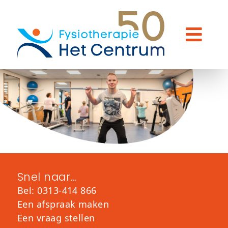
Snel naar…
Bel: 0313-414 866
Een afspraak maken
Een vraag stellen