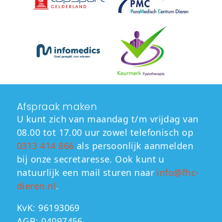
Afspraak maken
U kunt zich van maandag t/m vrijdag van
08.00 tot 17.00 uur zowel telefonisch op
0313 414 866
als persoonlijk aanmelden
bij onze secretaresse. Ook kunt u
natuurlijk een mail sturen naar
info@fhc-
dieren.nl
.
KvK:
96193069
AGB:
04097456